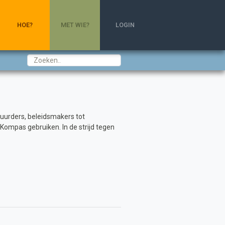
HOE?
MET WIE?
LOGIN
uurders, beleidsmakers tot
ompas gebruiken. In de strijd tegen