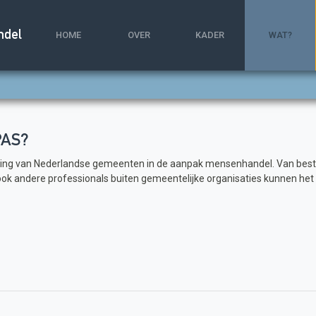
ndel
HOME
OVER
KADER
WAT?
PAS?
ning van Nederlandse gemeenten in de aanpak mensenhandel. Van best
k andere professionals buiten gemeentelijke organisaties kunnen het K